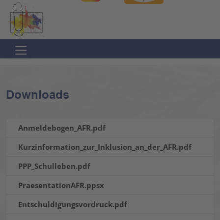
Direkt
Direkt
zur
zum
Hauptnavigation
Inhalt
springen
springen
Downloads
Anmeldebogen_AFR.pdf
Kurzinformation_zur_Inklusion_an_der_AFR.pdf
PPP_Schulleben.pdf
PraesentationAFR.ppsx
Entschuldigungsvordruck.pdf