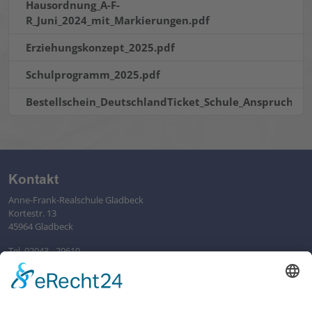
Hausordnung_A-F-
R_Juni_2024_mit_Markierungen.pdf
Erziehungskonzept_2025.pdf
Schulprogramm_2025.pdf
Bestellschein_DeutschlandTicket_Schule_Anspruchsbe
Kontakt
Anne-Frank-Realschule Gladbeck
Kortestr. 13
45964 Gladbeck
Tel. 02043 - 29610
sekretariat@afr-gladbeck.de