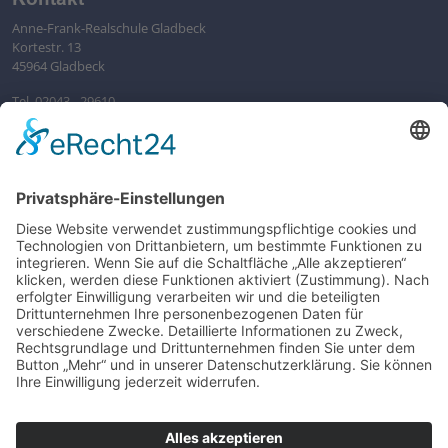
Anne-Frank-Realschule Gladbeck
Kortestr. 13
45964 Gladbeck
Tel. 02043 - 29610
sekretariat@afr-gladbeck.de