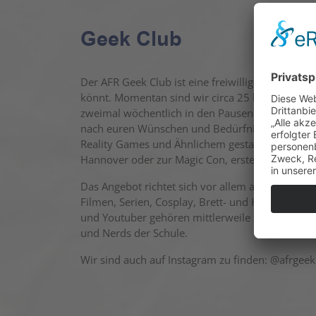
Geek Club
Der AFR Geek Club ist eine freiwillige Arbeitsge
könnt. Momentan sind wir circa 25 bis 30 Leute
zweimal wöchentlich in den Pausen als auch ein
nach euren Wünschen und Bedürfnissen. Durch da
Reality Games und Ähnlichem gestaltet ihr die 
Hannover oder zur Magic Con, erstellen Podcast
Das Angebot richtet sich vor allem an Schülerin
Filmen, Serien, Cosplay, Brett- und Kartenspie
und Youtuber gehören mittlerweile zum Club. Um
und Nerds der Schule.
Wir sind auch auf Instagram zu finden: @afrgeek