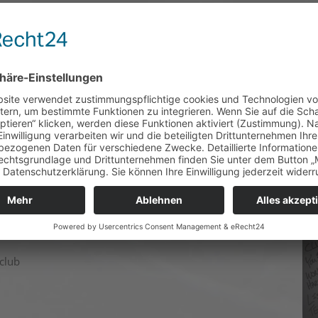
meinschaft, an dem ihr ab der 8. Jahrgangsstufe teilnehmen
, die regelmäßig zu den Treffen kommen. Sie finden
mal monatlich am Nachmittag statt. Wir richten uns ganz
s Mitbringen von Spielekonsolen, Brettspielen, Virtual
AG selbst. Wir unternehmen Exkursionen zur Comic Con in
s und nehmen an interessanten Workshops teil.
nen und Schüler, die Interesse an Comics und Manga,
len, Computerspielen und ähnlichem haben. Auch Zeichner
gangssprachlich ausgedrückt ist der Club für alle Geeks
club