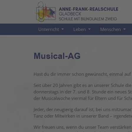
Direkt
Direkt
zur
zum
Hauptnavigation
Inhalt
springen
springen
Unterricht
Leben
Menschen
Musical-AG
Hast du dir immer schon gewünscht, einmal au
Seit über 20 Jahren gibt es an unserer Schule di
donnerstags in der 7. und 8. Stunde ein neues S
der Musicalwoche viermal für Eltern und für Schü
Jeder, der neugierig darauf ist, bei uns mitzuma
Tanz oder Mitwirken in unserer Band – irgendetwa
Wir freuen uns, wenn du unser Team verstärken